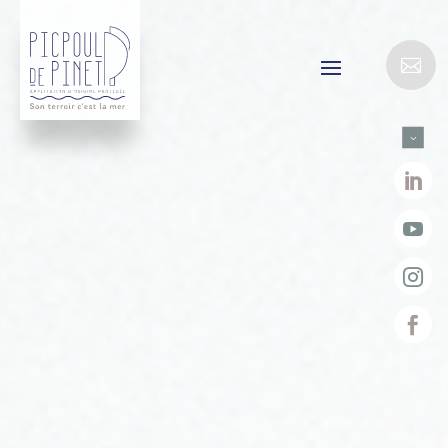

3



